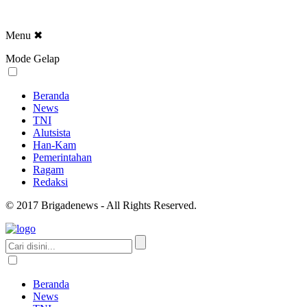
Menu
✖
Mode Gelap
Beranda
News
TNI
Alutsista
Han-Kam
Pemerintahan
Ragam
Redaksi
© 2017 Brigadenews - All Rights Reserved.
Beranda
News