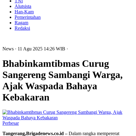
TNI
Alutsista
Han-Kam
Pemerintahan
Ragam
Redaksi
News
· 11 Agu 2025
14:26
WIB
·
Bhabinkamtibmas Curug
Sangereng Sambangi Warga,
Ajak Waspada Bahaya
Kebakaran
Perbesar
Tangerang,Brigadenews.co.id –
Dalam rangka mempererat