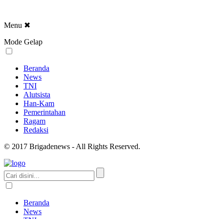
Menu
✖
Mode Gelap
Beranda
News
TNI
Alutsista
Han-Kam
Pemerintahan
Ragam
Redaksi
© 2017 Brigadenews - All Rights Reserved.
Beranda
News