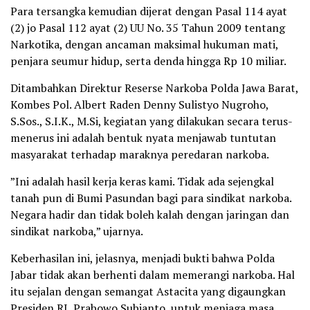
Para tersangka kemudian dijerat dengan Pasal 114 ayat
(2) jo Pasal 112 ayat (2) UU No. 35 Tahun 2009 tentang
Narkotika, dengan ancaman maksimal hukuman mati,
penjara seumur hidup, serta denda hingga Rp 10 miliar.
Ditambahkan Direktur Reserse Narkoba Polda Jawa Barat,
Kombes Pol. Albert Raden Denny Sulistyo Nugroho,
S.Sos., S.I.K., M.Si, kegiatan yang dilakukan secara terus-
menerus ini adalah bentuk nyata menjawab tuntutan
masyarakat terhadap maraknya peredaran narkoba.
”Ini adalah hasil kerja keras kami. Tidak ada sejengkal
tanah pun di Bumi Pasundan bagi para sindikat narkoba.
Negara hadir dan tidak boleh kalah dengan jaringan dan
sindikat narkoba,” ujarnya.
Keberhasilan ini, jelasnya, menjadi bukti bahwa Polda
Jabar tidak akan berhenti dalam memerangi narkoba. Hal
itu sejalan dengan semangat Astacita yang digaungkan
Presiden RI, Prabowo Subianto, untuk menjaga masa