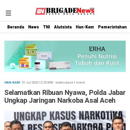
Beranda
News
TNI
Alutsista
Han-Kam
Pemerintahan
HAN-KAM
· 31 Jul 2025
12:25
WIB
·
waktu baca 1 menit
Selamatkan Ribuan Nyawa, Polda Jabar
Ungkap Jaringan Narkoba Asal Aceh