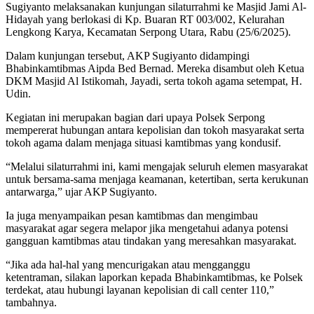
Sugiyanto melaksanakan kunjungan silaturrahmi ke Masjid Jami Al-
Hidayah yang berlokasi di Kp. Buaran RT 003/002, Kelurahan
Lengkong Karya, Kecamatan Serpong Utara, Rabu (25/6/2025).
Dalam kunjungan tersebut, AKP Sugiyanto didampingi
Bhabinkamtibmas Aipda Bed Bernad. Mereka disambut oleh Ketua
DKM Masjid Al Istikomah, Jayadi, serta tokoh agama setempat, H.
Udin.
Kegiatan ini merupakan bagian dari upaya Polsek Serpong
mempererat hubungan antara kepolisian dan tokoh masyarakat serta
tokoh agama dalam menjaga situasi kamtibmas yang kondusif.
“Melalui silaturrahmi ini, kami mengajak seluruh elemen masyarakat
untuk bersama-sama menjaga keamanan, ketertiban, serta kerukunan
antarwarga,” ujar AKP Sugiyanto.
Ia juga menyampaikan pesan kamtibmas dan mengimbau
masyarakat agar segera melapor jika mengetahui adanya potensi
gangguan kamtibmas atau tindakan yang meresahkan masyarakat.
“Jika ada hal-hal yang mencurigakan atau mengganggu
ketentraman, silakan laporkan kepada Bhabinkamtibmas, ke Polsek
terdekat, atau hubungi layanan kepolisian di call center 110,”
tambahnya.