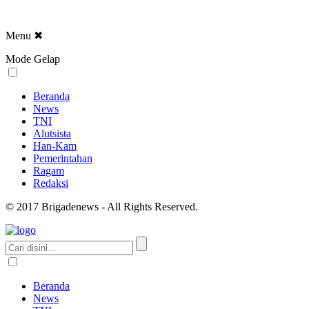
Menu
✖
Mode Gelap
Beranda
News
TNI
Alutsista
Han-Kam
Pemerintahan
Ragam
Redaksi
© 2017 Brigadenews - All Rights Reserved.
Beranda
News