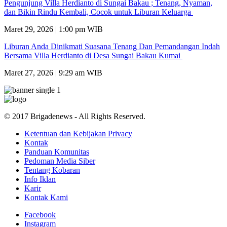
Pengunjung Villa Herdianto di Sungai Bakau ; Tenang, Nyaman,
dan Bikin Rindu Kembali, Cocok untuk Liburan Keluarga
Maret 29, 2026 | 1:00 pm WIB
Liburan Anda Dinikmati Suasana Tenang Dan Pemandangan Indah
Bersama Villa Herdianto di Desa Sungai Bakau Kumai
Maret 27, 2026 | 9:29 am WIB
© 2017 Brigadenews - All Rights Reserved.
Ketentuan dan Kebijakan Privacy
Kontak
Panduan Komunitas
Pedoman Media Siber
Tentang Kobaran
Info Iklan
Karir
Kontak Kami
Facebook
Instagram