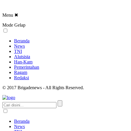
Menu
✖
Mode Gelap
Beranda
News
TNI
Alutsista
Han-Kam
Pemerintahan
Ragam
Redaksi
© 2017 Brigadenews - All Rights Reserved.
Beranda
News