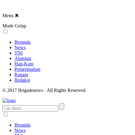
Menu
✖
Mode Gelap
Beranda
News
TNI
Alutsista
Han-Kam
Pemerintahan
Ragam
Redaksi
© 2017 Brigadenews - All Rights Reserved.
Beranda
News