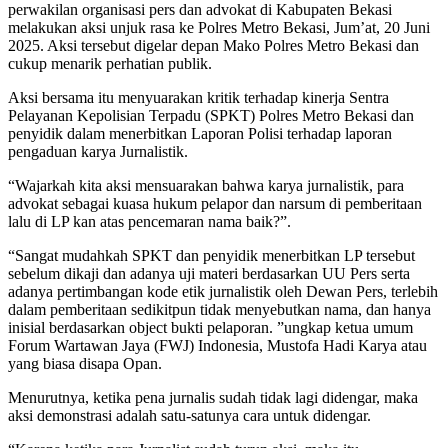
perwakilan organisasi pers dan advokat di Kabupaten Bekasi
melakukan aksi unjuk rasa ke Polres Metro Bekasi, Jum’at, 20 Juni
2025. Aksi tersebut digelar depan Mako Polres Metro Bekasi dan
cukup menarik perhatian publik.
Aksi bersama itu menyuarakan kritik terhadap kinerja Sentra
Pelayanan Kepolisian Terpadu (SPKT) Polres Metro Bekasi dan
penyidik dalam menerbitkan Laporan Polisi terhadap laporan
pengaduan karya Jurnalistik.
“Wajarkah kita aksi mensuarakan bahwa karya jurnalistik, para
advokat sebagai kuasa hukum pelapor dan narsum di pemberitaan
lalu di LP kan atas pencemaran nama baik?”.
“Sangat mudahkah SPKT dan penyidik menerbitkan LP tersebut
sebelum dikaji dan adanya uji materi berdasarkan UU Pers serta
adanya pertimbangan kode etik jurnalistik oleh Dewan Pers, terlebih
dalam pemberitaan sedikitpun tidak menyebutkan nama, dan hanya
inisial berdasarkan object bukti pelaporan. ”ungkap ketua umum
Forum Wartawan Jaya (FWJ) Indonesia, Mustofa Hadi Karya atau
yang biasa disapa Opan.
Menurutnya, ketika pena jurnalis sudah tidak lagi didengar, maka
aksi demonstrasi adalah satu-satunya cara untuk didengar.