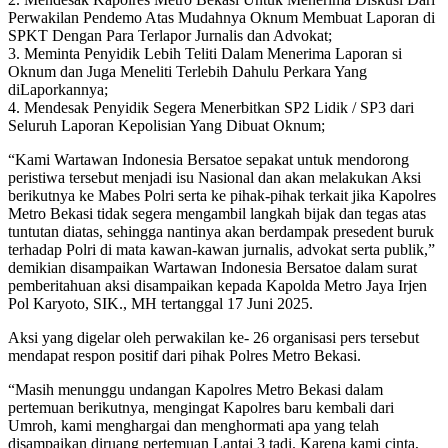
Perwakilan Pendemo Atas Mudahnya Oknum Membuat Laporan di
SPKT Dengan Para Terlapor Jurnalis dan Advokat;
3. Meminta Penyidik Lebih Teliti Dalam Menerima Laporan si
Oknum dan Juga Meneliti Terlebih Dahulu Perkara Yang
diLaporkannya;
4. Mendesak Penyidik Segera Menerbitkan SP2 Lidik / SP3 dari
Seluruh Laporan Kepolisian Yang Dibuat Oknum;
“Kami Wartawan Indonesia Bersatoe sepakat untuk mendorong
peristiwa tersebut menjadi isu Nasional dan akan melakukan Aksi
berikutnya ke Mabes Polri serta ke pihak-pihak terkait jika Kapolres
Metro Bekasi tidak segera mengambil langkah bijak dan tegas atas
tuntutan diatas, sehingga nantinya akan berdampak presedent buruk
terhadap Polri di mata kawan-kawan jurnalis, advokat serta publik,”
demikian disampaikan Wartawan Indonesia Bersatoe dalam surat
pemberitahuan aksi disampaikan kepada Kapolda Metro Jaya Irjen
Pol Karyoto, SIK., MH tertanggal 17 Juni 2025.
Aksi yang digelar oleh perwakilan ke- 26 organisasi pers tersebut
mendapat respon positif dari pihak Polres Metro Bekasi.
“Masih menunggu undangan Kapolres Metro Bekasi dalam
pertemuan berikutnya, mengingat Kapolres baru kembali dari
Umroh, kami menghargai dan menghormati apa yang telah
disampaikan diruang pertemuan Lantai 3 tadi. Karena kami cinta,