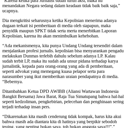
“Karena ketika para Jurnalist sudah turun aksi, maka itu
menandakan Negara sedang dalam keadaan tidak baik baik saja,”
ucapnya.
Dia mengkritisi seharusnya ketika Kepolisian menerima adanya
dugaan terkait isi pemberitaan di media oleh siapapun, maka
penyidik maupun SPKT tidak serta merta menerbitkan Laporan
Kepolisian, karena itu akan menimbulkan kehebohan.
“Ada mekanismenya, kita punya Undang Undang tersendiri dalam
menjalankan profesi jurnalis. kepolisian bisa menyarankan pengadu
melakukan Dunmas terlebih dahulu sebelum adanya LP. Kalau
sudah terbit LP, maka itu sudah ada unsur pidana terhadap karya
jurnalistik, kepada para orang-orang yang ada di pemberitaan,
seperti advokat yang memegang kuasa pelapor serta para
narasumber yang ikut memberikan uraian pendapatnya di media.
“Bebernya.
Ditambahkan Ketua DPD AWIBB (Aliansi Wartawan Indonesia
Bangkit Bersama) Jawa Barat, Raja Tua Simatupang bahwa hal-hal
seperti kedzoliman, pengkebirian, pelecehan dan penghinaan sering
terjadi terhadap insan pers.
“Dikarenakan kita masih cenderung tidak kompak, harus kita akui
bahwa masih ada diantara kita di hatinya yang berpikir sebodoh
teuing, yang penting bukan saya, toh bukan anggota saya!!!”,”