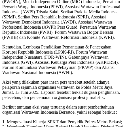
(PWOIN), Media Independen Online (MIO) Indonesia, Persatuan
Pewarta Warga Indonesia (PPWI), Asosiasi Wartawan Profesional
Indonesia (AWPI) Trisula Sakti, Serikat Praktisi Media Indonesia
(SPMI), Serikat Pers Republik Indonesia (SPRI), Asosiasi
Wartawan Demokrasi Indonesia (AWDI), Asosiasi Wartawan
Profesional Indonesia (AWPI) Pers Guard, Persatuan Wartawan
Republik Indonesia (PWRI), Forum Wartawan Bogor Bersatu
(FWBB) dan Komite Wartawan Reformasi Indonesia (KWRI).
Kemudian, Lembaga Pendidikan Pemantauan & Pencegahan
Korupsi Republik Indonesia (LP3K-RI), Forum Wartawan
Independen Nusantara (FOR-WIN), Gabungnya Wartawan
Indonesia (GWI), Asosiasi Keluarga Pers Indonesia (AKPERSI),
Forum Komunikasi Wartawan Pebayuran (FKWP) dan Aliansi
Wartawan Nasional Indonesia (AWNI).
Aksi yang dilakukan para insan pers tersebut setelah adanya
pelaporan sejumlah organisasi wartawan ke Polda Metro Jaya,
Jumat, 13 Juni 2025. Laporan tersebut terkait dugaan penghinaan,
pelecehan, dan pencemaram organisasi profesi jurnalistik.
Berikut tuntutan aksi yang tertuang dalam surat pemberitahuan
organisasi Wartawan Indonesia Bersatoe, yakni sebagai berikut :
1. Mengevaluasi Kinerja SPKT dan Penyidik Polres Metro Bekasi;
2. Mendesak Kapolres Metro Bekasi Untuk Menerima Diskusi Dari