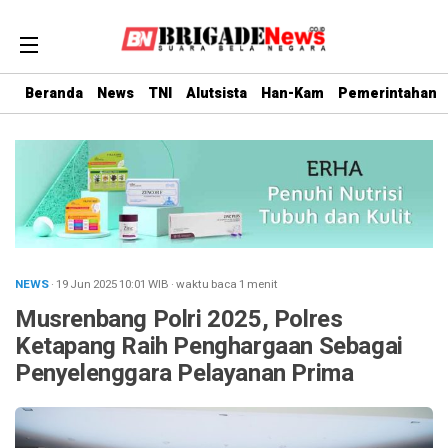
Beranda
News
TNI
Alutsista
Han-Kam
Pemerintahan
NEWS
· 19 Jun 2025
10:01
WIB
·
waktu baca 1 menit
Musrenbang Polri 2025, Polres
Ketapang Raih Penghargaan Sebagai
Penyelenggara Pelayanan Prima