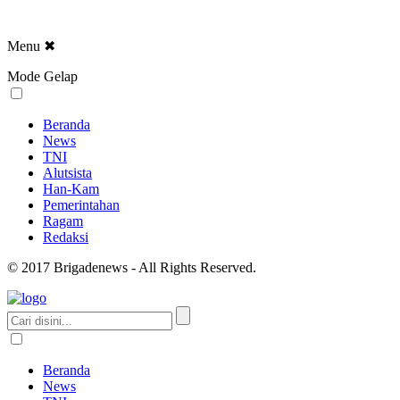
Menu
✖
Mode Gelap
Beranda
News
TNI
Alutsista
Han-Kam
Pemerintahan
Ragam
Redaksi
© 2017 Brigadenews - All Rights Reserved.
Beranda
News