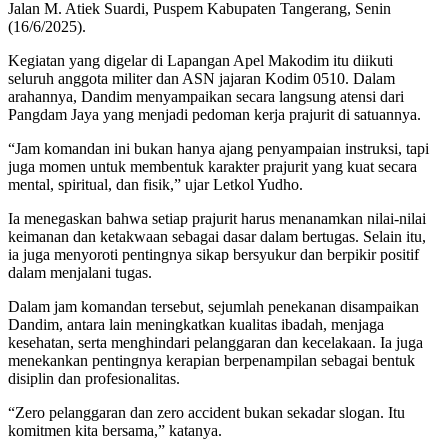
Jalan M. Atiek Suardi, Puspem Kabupaten Tangerang, Senin
(16/6/2025).
Kegiatan yang digelar di Lapangan Apel Makodim itu diikuti
seluruh anggota militer dan ASN jajaran Kodim 0510. Dalam
arahannya, Dandim menyampaikan secara langsung atensi dari
Pangdam Jaya yang menjadi pedoman kerja prajurit di satuannya.
“Jam komandan ini bukan hanya ajang penyampaian instruksi, tapi
juga momen untuk membentuk karakter prajurit yang kuat secara
mental, spiritual, dan fisik,” ujar Letkol Yudho.
Ia menegaskan bahwa setiap prajurit harus menanamkan nilai-nilai
keimanan dan ketakwaan sebagai dasar dalam bertugas. Selain itu,
ia juga menyoroti pentingnya sikap bersyukur dan berpikir positif
dalam menjalani tugas.
Dalam jam komandan tersebut, sejumlah penekanan disampaikan
Dandim, antara lain meningkatkan kualitas ibadah, menjaga
kesehatan, serta menghindari pelanggaran dan kecelakaan. Ia juga
menekankan pentingnya kerapian berpenampilan sebagai bentuk
disiplin dan profesionalitas.
“Zero pelanggaran dan zero accident bukan sekadar slogan. Itu
komitmen kita bersama,” katanya.