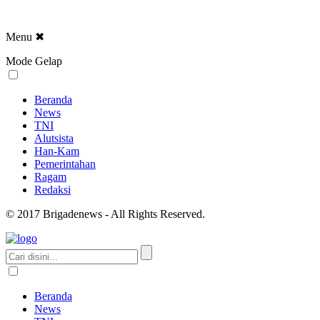
Menu
✖
Mode Gelap
Beranda
News
TNI
Alutsista
Han-Kam
Pemerintahan
Ragam
Redaksi
© 2017 Brigadenews - All Rights Reserved.
Beranda
News