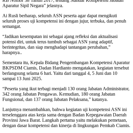
RB Nomor 38 Tahun 2017, tentang Standar Kompetensi Jabatan
Aparatur Sipil Negara” jelasnya.
Ai Rusli berharap, seluruh ASN peserta agar dapat mengikuti
seluruh proses uji kompetensi ini dengan jujur, terbuka, dan penuh
semangat.
“Jadikan kesempatan ini sebagai ajang refleksi dan aktualisasi
potensi diri, untuk terus tumbuh sebagai ASN yang adaptif,
berintegritas, dan siap menghadapi tantangan perubahan,”
harapnya..
Sementara itu, Kepala Bidang Pengembangan Kompetensi Aparatur
BKPSDM Ciamis, Dadan Hardianto mengatakan, kegiatan tersebut
berlangsung selama 6 hari. Yaitu dari tanggal 4, 5 Juni dan 10
sampai 13 Juni 2025.
“Peserta yang ikut terbagi menjadi 130 orang Jabatan Administrator,
342 orang Jabatan Pengawas. Kemudian, 180 orang Jabatan
Fungsional, dan 137 orang Jabatan Pelaksana,” katanya.
Lanjutnya menambahkan, bahwa kegiatan uji kompetensi ASN ini
terselenggara atas kerja sama dengan Badan Kepegawaian Daerah
Provinsi Jawa Barat. Langkah pertama yaitu melakukan pemetaan,
dengan dasar kompetensi dan kinerja di lingkungan Pemkab Ciamis.