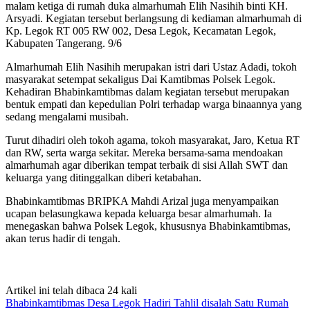
malam ketiga di rumah duka almarhumah Elih Nasihih binti KH.
Arsyadi. Kegiatan tersebut berlangsung di kediaman almarhumah di
Kp. Legok RT 005 RW 002, Desa Legok, Kecamatan Legok,
Kabupaten Tangerang. 9/6
Almarhumah Elih Nasihih merupakan istri dari Ustaz Adadi, tokoh
masyarakat setempat sekaligus Dai Kamtibmas Polsek Legok.
Kehadiran Bhabinkamtibmas dalam kegiatan tersebut merupakan
bentuk empati dan kepedulian Polri terhadap warga binaannya yang
sedang mengalami musibah.
Turut dihadiri oleh tokoh agama, tokoh masyarakat, Jaro, Ketua RT
dan RW, serta warga sekitar. Mereka bersama-sama mendoakan
almarhumah agar diberikan tempat terbaik di sisi Allah SWT dan
keluarga yang ditinggalkan diberi ketabahan.
Bhabinkamtibmas BRIPKA Mahdi Arizal juga menyampaikan
ucapan belasungkawa kepada keluarga besar almarhumah. Ia
menegaskan bahwa Polsek Legok, khususnya Bhabinkamtibmas,
akan terus hadir di tengah.
Artikel ini telah dibaca 24 kali
Bhabinkamtibmas Desa Legok Hadiri Tahlil disalah Satu Rumah