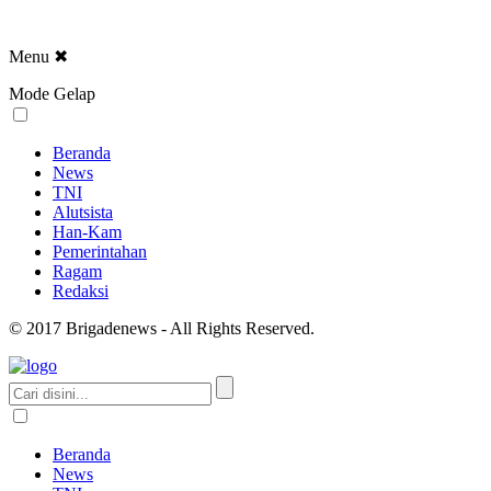
Menu
✖
Mode Gelap
Beranda
News
TNI
Alutsista
Han-Kam
Pemerintahan
Ragam
Redaksi
© 2017 Brigadenews - All Rights Reserved.
Beranda
News