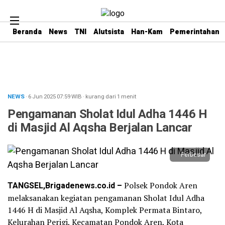
Beranda
News
TNI
Alutsista
Han-Kam
Pemerintahan
NEWS
· 6 Jun 2025
07:59
WIB
·
kurang dari 1 menit
Pengamanan Sholat Idul Adha 1446 H
di Masjid Al Aqsha Berjalan Lancar
Perbesar
TANGSEL,Brigadenews.co.id –
Polsek Pondok Aren
melaksanakan kegiatan pengamanan Sholat Idul Adha
1446 H di Masjid Al Aqsha, Komplek Permata Bintaro,
Kelurahan Perigi, Kecamatan Pondok Aren, Kota