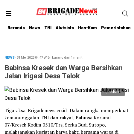
Beranda
News
TNI
Alutsista
Han-Kam
Pemerintahan
NEWS
· 31 Mei 2025
04:47
WIB
·
kurang dari 1 menit
Babinsa Kresek dan Warga Bersihkan
Jalan Irigasi Desa Talok
Perbesar
Tigaraksa, Brigadenews.co.id- Dalam rangka memperkuat
kemanunggalan TNI dan rakyat, Babinsa Koramil
07/Kresek Kodim 0510/Trs, Serka Budi Sutopo,
melaksanakan kegiatan karya bakti bersama warga di