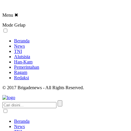
Menu
✖
Mode Gelap
Beranda
News
TNI
Alutsista
Han-Kam
Pemerintahan
Ragam
Redaksi
© 2017 Brigadenews - All Rights Reserved.
Beranda
News