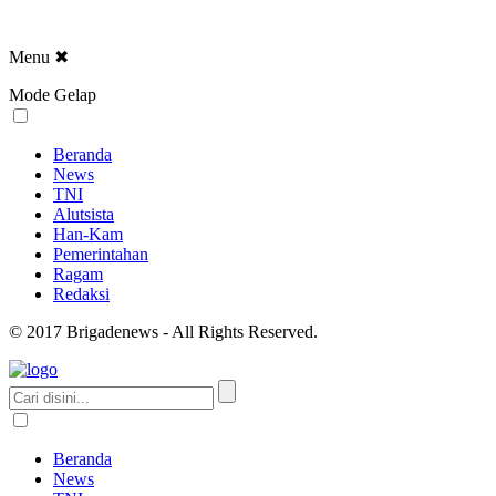
Menu
✖
Mode Gelap
Beranda
News
TNI
Alutsista
Han-Kam
Pemerintahan
Ragam
Redaksi
© 2017 Brigadenews - All Rights Reserved.
Beranda
News