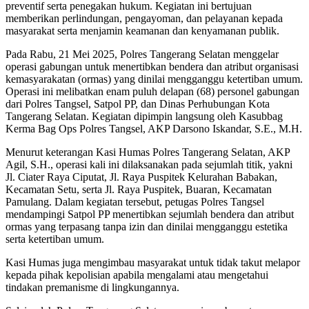
preventif serta penegakan hukum. Kegiatan ini bertujuan
memberikan perlindungan, pengayoman, dan pelayanan kepada
masyarakat serta menjamin keamanan dan kenyamanan publik.
Pada Rabu, 21 Mei 2025, Polres Tangerang Selatan menggelar
operasi gabungan untuk menertibkan bendera dan atribut organisasi
kemasyarakatan (ormas) yang dinilai mengganggu ketertiban umum.
Operasi ini melibatkan enam puluh delapan (68) personel gabungan
dari Polres Tangsel, Satpol PP, dan Dinas Perhubungan Kota
Tangerang Selatan. Kegiatan dipimpin langsung oleh Kasubbag
Kerma Bag Ops Polres Tangsel, AKP Darsono Iskandar, S.E., M.H.
Menurut keterangan Kasi Humas Polres Tangerang Selatan, AKP
Agil, S.H., operasi kali ini dilaksanakan pada sejumlah titik, yakni
Jl. Ciater Raya Ciputat, Jl. Raya Puspitek Kelurahan Babakan,
Kecamatan Setu, serta Jl. Raya Puspitek, Buaran, Kecamatan
Pamulang. Dalam kegiatan tersebut, petugas Polres Tangsel
mendampingi Satpol PP menertibkan sejumlah bendera dan atribut
ormas yang terpasang tanpa izin dan dinilai mengganggu estetika
serta ketertiban umum.
Kasi Humas juga mengimbau masyarakat untuk tidak takut melapor
kepada pihak kepolisian apabila mengalami atau mengetahui
tindakan premanisme di lingkungannya.