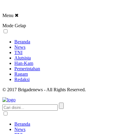
Menu
✖
Mode Gelap
Beranda
News
TNI
Alutsista
Han-Kam
Pemerintahan
Ragam
Redaksi
© 2017 Brigadenews - All Rights Reserved.
Beranda
News