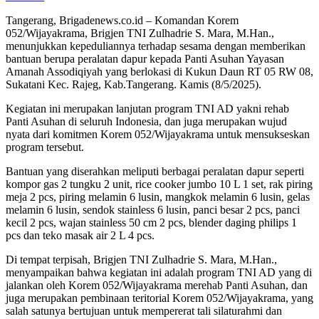
Tangerang, Brigadenews.co.id – Komandan Korem
052/Wijayakrama, Brigjen TNI Zulhadrie S. Mara, M.Han.,
menunjukkan kepeduliannya terhadap sesama dengan memberikan
bantuan berupa peralatan dapur kepada Panti Asuhan Yayasan
Amanah Assodiqiyah yang berlokasi di Kukun Daun RT 05 RW 08,
Sukatani Kec. Rajeg, Kab.Tangerang. Kamis (8/5/2025).
Kegiatan ini merupakan lanjutan program TNI AD yakni rehab
Panti Asuhan di seluruh Indonesia, dan juga merupakan wujud
nyata dari komitmen Korem 052/Wijayakrama untuk mensukseskan
program tersebut.
Bantuan yang diserahkan meliputi berbagai peralatan dapur seperti
kompor gas 2 tungku 2 unit, rice cooker jumbo 10 L 1 set, rak piring
meja 2 pcs, piring melamin 6 lusin, mangkok melamin 6 lusin, gelas
melamin 6 lusin, sendok stainless 6 lusin, panci besar 2 pcs, panci
kecil 2 pcs, wajan stainless 50 cm 2 pcs, blender daging philips 1
pcs dan teko masak air 2 L 4 pcs.
Di tempat terpisah, Brigjen TNI Zulhadrie S. Mara, M.Han.,
menyampaikan bahwa kegiatan ini adalah program TNI AD yang di
jalankan oleh Korem 052/Wijayakrama merehab Panti Asuhan, dan
juga merupakan pembinaan teritorial Korem 052/Wijayakrama, yang
salah satunya bertujuan untuk mempererat tali silaturahmi dan