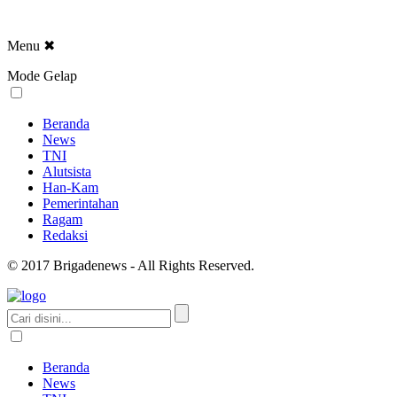
Menu
✖
Mode Gelap
Beranda
News
TNI
Alutsista
Han-Kam
Pemerintahan
Ragam
Redaksi
© 2017 Brigadenews - All Rights Reserved.
Beranda
News