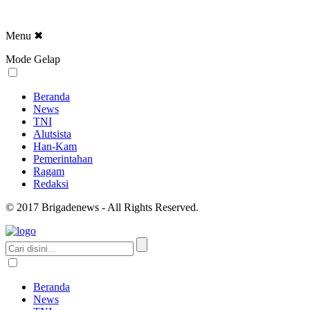
Menu
✖
Mode Gelap
Beranda
News
TNI
Alutsista
Han-Kam
Pemerintahan
Ragam
Redaksi
© 2017 Brigadenews - All Rights Reserved.
Beranda
News