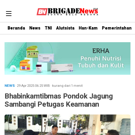
Beranda
News
TNI
Alutsista
Han-Kam
Pemerintahan
NEWS
· 29 Apr 2025
06:25
WIB
·
kurang dari 1 menit
Bhabinkamtibmas Pondok Jagung
Sambangi Petugas Keamanan