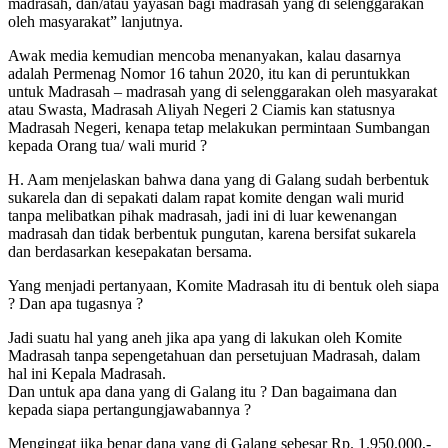
madrasah, dan/atau yayasan bagi madrasah yang di selenggarakan
oleh masyarakat” lanjutnya.
Awak media kemudian mencoba menanyakan, kalau dasarnya
adalah Permenag Nomor 16 tahun 2020, itu kan di peruntukkan
untuk Madrasah – madrasah yang di selenggarakan oleh masyarakat
atau Swasta, Madrasah Aliyah Negeri 2 Ciamis kan statusnya
Madrasah Negeri, kenapa tetap melakukan permintaan Sumbangan
kepada Orang tua/ wali murid ?
H. Aam menjelaskan bahwa dana yang di Galang sudah berbentuk
sukarela dan di sepakati dalam rapat komite dengan wali murid
tanpa melibatkan pihak madrasah, jadi ini di luar kewenangan
madrasah dan tidak berbentuk pungutan, karena bersifat sukarela
dan berdasarkan kesepakatan bersama.
Yang menjadi pertanyaan, Komite Madrasah itu di bentuk oleh siapa
? Dan apa tugasnya ?
Jadi suatu hal yang aneh jika apa yang di lakukan oleh Komite
Madrasah tanpa sepengetahuan dan persetujuan Madrasah, dalam
hal ini Kepala Madrasah.
Dan untuk apa dana yang di Galang itu ? Dan bagaimana dan
kepada siapa pertangungjawabannya ?
Mengingat jika benar dana yang di Galang sebesar Rp. 1.950.000,-