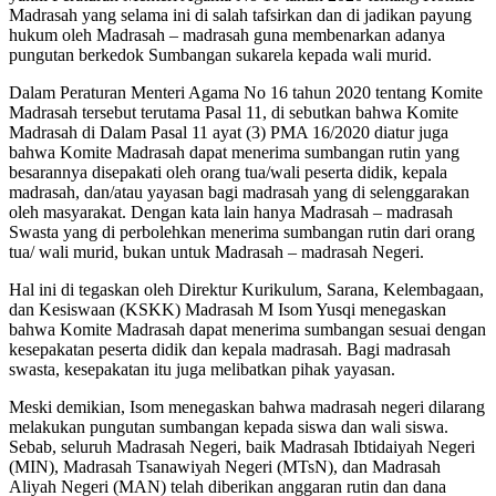
Madrasah yang selama ini di salah tafsirkan dan di jadikan payung
hukum oleh Madrasah – madrasah guna membenarkan adanya
pungutan berkedok Sumbangan sukarela kepada wali murid.
Dalam Peraturan Menteri Agama No 16 tahun 2020 tentang Komite
Madrasah tersebut terutama Pasal 11, di sebutkan bahwa Komite
Madrasah di Dalam Pasal 11 ayat (3) PMA 16/2020 diatur juga
bahwa Komite Madrasah dapat menerima sumbangan rutin yang
besarannya disepakati oleh orang tua/wali peserta didik, kepala
madrasah, dan/atau yayasan bagi madrasah yang di selenggarakan
oleh masyarakat. Dengan kata lain hanya Madrasah – madrasah
Swasta yang di perbolehkan menerima sumbangan rutin dari orang
tua/ wali murid, bukan untuk Madrasah – madrasah Negeri.
Hal ini di tegaskan oleh Direktur Kurikulum, Sarana, Kelembagaan,
dan Kesiswaan (KSKK) Madrasah M Isom Yusqi menegaskan
bahwa Komite Madrasah dapat menerima sumbangan sesuai dengan
kesepakatan peserta didik dan kepala madrasah. Bagi madrasah
swasta, kesepakatan itu juga melibatkan pihak yayasan.
Meski demikian, Isom menegaskan bahwa madrasah negeri dilarang
melakukan pungutan sumbangan kepada siswa dan wali siswa.
Sebab, seluruh Madrasah Negeri, baik Madrasah Ibtidaiyah Negeri
(MIN), Madrasah Tsanawiyah Negeri (MTsN), dan Madrasah
Aliyah Negeri (MAN) telah diberikan anggaran rutin dan dana