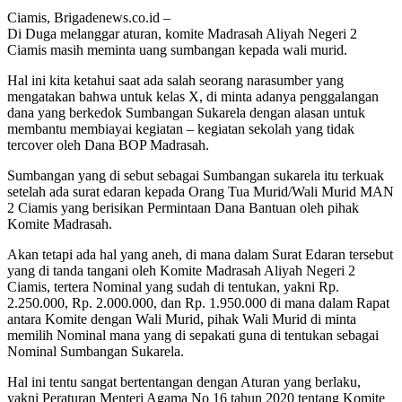
Ciamis, Brigadenews.co.id –
Di Duga melanggar aturan, komite Madrasah Aliyah Negeri 2
Ciamis masih meminta uang sumbangan kepada wali murid.
Hal ini kita ketahui saat ada salah seorang narasumber yang
mengatakan bahwa untuk kelas X, di minta adanya penggalangan
dana yang berkedok Sumbangan Sukarela dengan alasan untuk
membantu membiayai kegiatan – kegiatan sekolah yang tidak
tercover oleh Dana BOP Madrasah.
Sumbangan yang di sebut sebagai Sumbangan sukarela itu terkuak
setelah ada surat edaran kepada Orang Tua Murid/Wali Murid MAN
2 Ciamis yang berisikan Permintaan Dana Bantuan oleh pihak
Komite Madrasah.
Akan tetapi ada hal yang aneh, di mana dalam Surat Edaran tersebut
yang di tanda tangani oleh Komite Madrasah Aliyah Negeri 2
Ciamis, tertera Nominal yang sudah di tentukan, yakni Rp.
2.250.000, Rp. 2.000.000, dan Rp. 1.950.000 di mana dalam Rapat
antara Komite dengan Wali Murid, pihak Wali Murid di minta
memilih Nominal mana yang di sepakati guna di tentukan sebagai
Nominal Sumbangan Sukarela.
Hal ini tentu sangat bertentangan dengan Aturan yang berlaku,
yakni Peraturan Menteri Agama No 16 tahun 2020 tentang Komite