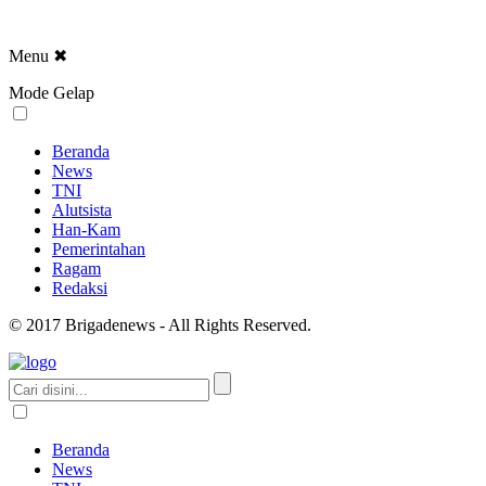
Menu
✖
Mode Gelap
Beranda
News
TNI
Alutsista
Han-Kam
Pemerintahan
Ragam
Redaksi
© 2017 Brigadenews - All Rights Reserved.
Beranda
News