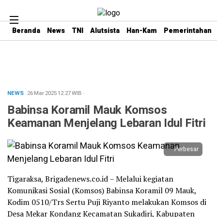
Beranda
News
TNI
Alutsista
Han-Kam
Pemerintahan
NEWS
· 26 Mar 2025
12:27
WIB
·
Babinsa Koramil Mauk Komsos
Keamanan Menjelang Lebaran Idul Fitri
Perbesar
Tigaraksa, Brigadenews.co.id – Melalui kegiatan
Komunikasi Sosial (Komsos) Babinsa Koramil 09 Mauk,
Kodim 0510/Trs Sertu Puji Riyanto melakukan Komsos di
Desa Mekar Kondang Kecamatan Sukadiri, Kabupaten