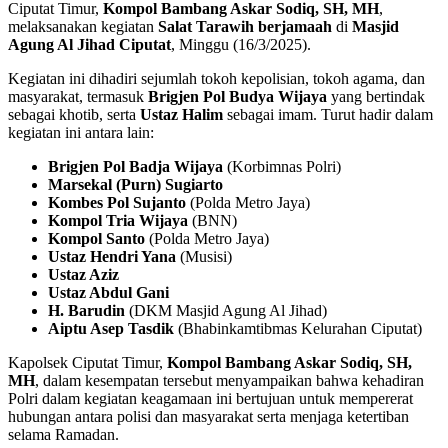
Ciputat Timur,
Kompol Bambang Askar Sodiq, SH, MH
,
melaksanakan kegiatan
Salat Tarawih berjamaah
di
Masjid
Agung Al Jihad Ciputat
, Minggu (16/3/2025).
Kegiatan ini dihadiri sejumlah tokoh kepolisian, tokoh agama, dan
masyarakat, termasuk
Brigjen Pol Budya Wijaya
yang bertindak
sebagai khotib, serta
Ustaz Halim
sebagai imam. Turut hadir dalam
kegiatan ini antara lain:
Brigjen Pol Badja Wijaya
(Korbimnas Polri)
Marsekal (Purn) Sugiarto
Kombes Pol Sujanto
(Polda Metro Jaya)
Kompol Tria Wijaya
(BNN)
Kompol Santo
(Polda Metro Jaya)
Ustaz Hendri Yana
(Musisi)
Ustaz Aziz
Ustaz Abdul Gani
H. Barudin
(DKM Masjid Agung Al Jihad)
Aiptu Asep Tasdik
(Bhabinkamtibmas Kelurahan Ciputat)
Kapolsek Ciputat Timur,
Kompol Bambang Askar Sodiq, SH,
MH
, dalam kesempatan tersebut menyampaikan bahwa kehadiran
Polri dalam kegiatan keagamaan ini bertujuan untuk mempererat
hubungan antara polisi dan masyarakat serta menjaga ketertiban
selama Ramadan.