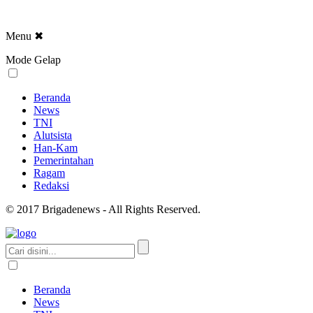
Menu
✖
Mode Gelap
Beranda
News
TNI
Alutsista
Han-Kam
Pemerintahan
Ragam
Redaksi
© 2017 Brigadenews - All Rights Reserved.
Beranda
News