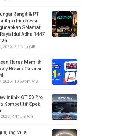
ungai Rangit & PT
a Agro Indonesia
gucapkan Selamat
 Raya Idul Adha 1447
026
6, 2026 | 2:14 am WIB
asan Harus Memilih
ony Bravia Garansi
mi
4, 2026 | 10:50 pm WIB
ew Infinix GT 50 Pro
a Kompetitif Spek
ar
, 2026 | 4:11 pm WIB
unjung Villa