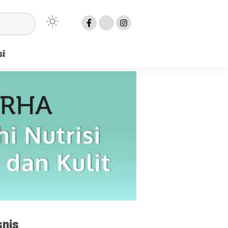
si
snis