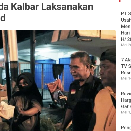
da Kalbar Laksanakan
PT S
ad
Usah
Men
Hari
H/ 2
Mei 2
7 Al
TV S
Res
Mei 1
Revi
Harg
Gah
Mei 1
Peng