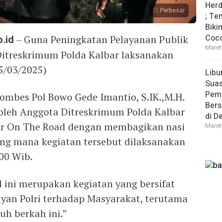
Herd
Perbesar
; Te
Biki
Coco
.id
– Guna Peningkatan Pelayanan Publik
Maret
Ditreskrimum Polda Kalbar laksanakan
5/03/2025)
Libu
Sua
Pem
ombes Pol Bowo Gede Imantio, S.IK.,M.H.
Bers
 oleh Anggota Ditreskrimum Polda Kalbar
di D
ur On The Road dengan membagikan nasi
Maret
ng mana kegiatan tersebut dilaksanakan
00 Wib.
 ini merupakan kegiatan yang bersifat
ayan Polri terhadap Masyarakat, terutama
h berkah ini.”