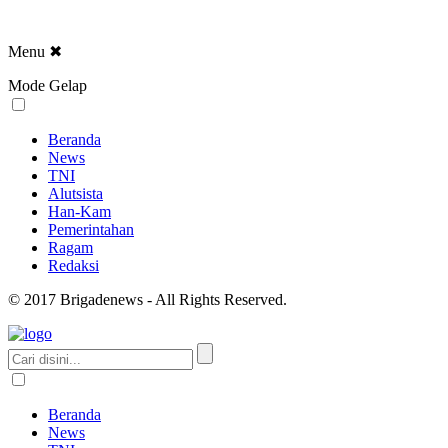
Menu
✖
Mode Gelap
Beranda
News
TNI
Alutsista
Han-Kam
Pemerintahan
Ragam
Redaksi
© 2017 Brigadenews - All Rights Reserved.
Beranda
News