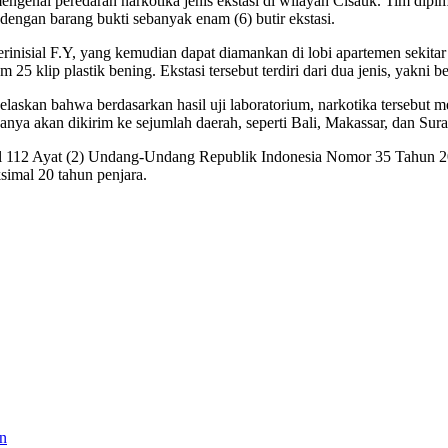
mengenai peredaran narkotika jenis ekstasi di wilayah Cisauk. Tim di
dengan barang bukti sebanyak enam (6) butir ekstasi.
erinisial F.Y, yang kemudian dapat diamankan di lobi apartemen sekita
25 klip plastik bening. Ekstasi tersebut terdiri dari dua jenis, yakn
askan bahwa berdasarkan hasil uji laboratorium, narkotika tersebut m
nanya akan dikirim ke sejumlah daerah, seperti Bali, Makassar, dan Sur
asal 112 Ayat (2) Undang-Undang Republik Indonesia Nomor 35 Tahun 2
simal 20 tahun penjara.
an