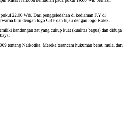
pimpin Kasat Narkoba kemudian pada pukul 19.00 Wib berhasil
r pukul 22.00 Wib. Dari penggeledahan di kediaman F.Y di
i berwarna biru dengan logo CBF dan hijau dengan logo Rolex.
emiliki kandungan zat yang cukup kuat (kualitas bagus) dan diduga
abaya.
009 tentang Narkotika. Mereka terancam hukuman berat, mulai dari