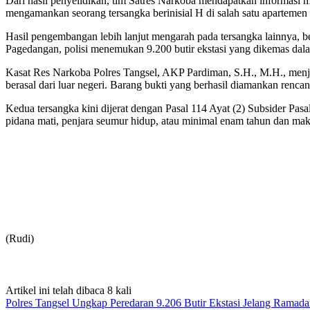
Dari hasil penyelidikan, tim Satres Narkoba mendapatkan informasi 
mengamankan seorang tersangka berinisial H di salah satu apartemen 
Hasil pengembangan lebih lanjut mengarah pada tersangka lainnya, b
Pagedangan, polisi menemukan 9.200 butir ekstasi yang dikemas dalam 
Kasat Res Narkoba Polres Tangsel, AKP Pardiman, S.H., M.H., menjel
berasal dari luar negeri. Barang bukti yang berhasil diamankan renca
Kedua tersangka kini dijerat dengan Pasal 114 Ayat (2) Subsider P
pidana mati, penjara seumur hidup, atau minimal enam tahun dan mak
(Rudi)
Artikel ini telah dibaca 8 kali
Polres Tangsel Ungkap Peredaran 9.206 Butir Ekstasi Jelang Ramad