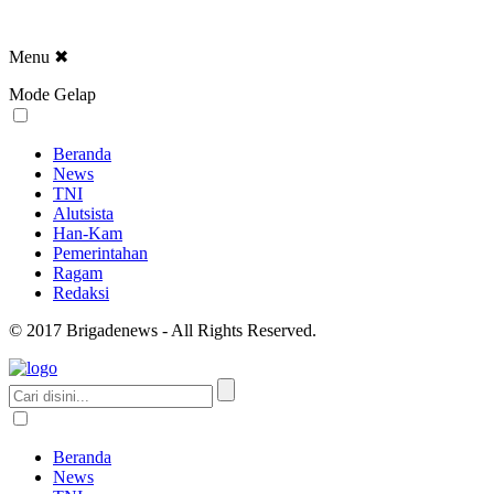
Menu
✖
Mode Gelap
Beranda
News
TNI
Alutsista
Han-Kam
Pemerintahan
Ragam
Redaksi
© 2017 Brigadenews - All Rights Reserved.
Beranda
News