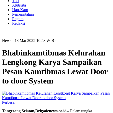
TNI
Alutsista
Han-Kam
Pemerintahan
Ragam
Redaksi
News
· 13 Mar 2025
10:53
WIB
·
Bhabinkamtibmas Kelurahan
Lengkong Karya Sampaikan
Pesan Kamtibmas Lewat Door
to door System
Perbesar
Tangerang Selatan,Brigadenews.co.id–
Dalam rangka