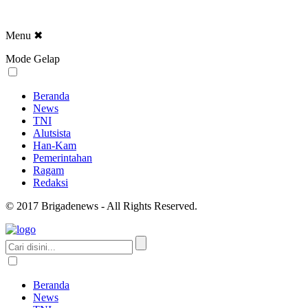
Menu
✖
Mode Gelap
Beranda
News
TNI
Alutsista
Han-Kam
Pemerintahan
Ragam
Redaksi
© 2017 Brigadenews - All Rights Reserved.
Beranda
News