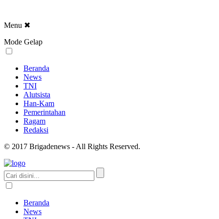
Menu
✖
Mode Gelap
Beranda
News
TNI
Alutsista
Han-Kam
Pemerintahan
Ragam
Redaksi
© 2017 Brigadenews - All Rights Reserved.
Beranda
News