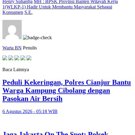
Henry Suhardja
MH : BPSK Provinsi Banten Wilayah Kerja
1(WLKP-1) Hadir Untuk Membantu Masyarakat Sebagai
Konsumen
S.E.
Warta BN
Penulis
Baca Lainnya
Peduli Kekeringan, Polres Cianjur Bantu
Warga Kampung Cibolang dengan
Pasokan Air Bersih
6 Agustus 2026 - 05:18 WIB
Jaga Jakarta On The Spot: Polsek