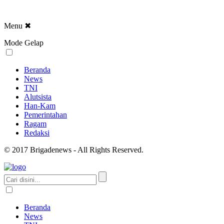
Menu
✖
Mode Gelap
Beranda
News
TNI
Alutsista
Han-Kam
Pemerintahan
Ragam
Redaksi
© 2017 Brigadenews - All Rights Reserved.
Beranda
News