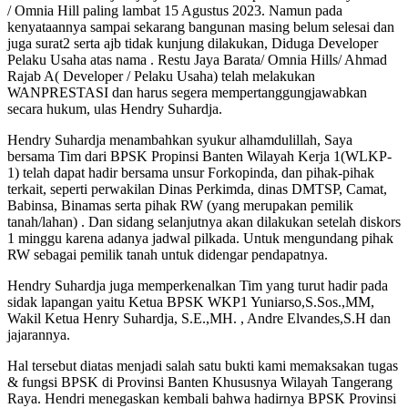
/ Omnia Hill paling lambat 15 Agustus 2023. Namun pada
kenyataannya sampai sekarang bangunan masing belum selesai dan
juga surat2 serta ajb tidak kunjung dilakukan, Diduga Developer
Pelaku Usaha atas nama . Restu Jaya Barata/ Omnia Hills/ Ahmad
Rajab A( Developer / Pelaku Usaha) telah melakukan
WANPRESTASI dan harus segera mempertanggungjawabkan
secara hukum, ulas Hendry Suhardja.
Hendry Suhardja menambahkan syukur alhamdulillah, Saya
bersama Tim dari BPSK Propinsi Banten Wilayah Kerja 1(WLKP-
1) telah dapat hadir bersama unsur Forkopinda, dan pihak-pihak
terkait, seperti perwakilan Dinas Perkimda, dinas DMTSP, Camat,
Babinsa, Binamas serta pihak RW (yang merupakan pemilik
tanah/lahan) . Dan sidang selanjutnya akan dilakukan setelah diskors
1 minggu karena adanya jadwal pilkada. Untuk mengundang pihak
RW sebagai pemilik tanah untuk didengar pendapatnya.
Hendry Suhardja juga memperkenalkan Tim yang turut hadir pada
sidak lapangan yaitu Ketua BPSK WKP1 Yuniarso,S.Sos.,MM,
Wakil Ketua Henry Suhardja, S.E.,MH. , Andre Elvandes,S.H dan
jajarannya.
Hal tersebut diatas menjadi salah satu bukti kami memaksakan tugas
& fungsi BPSK di Provinsi Banten Khususnya Wilayah Tangerang
Raya. Hendri menegaskan kembali bahwa hadirnya BPSK Provinsi