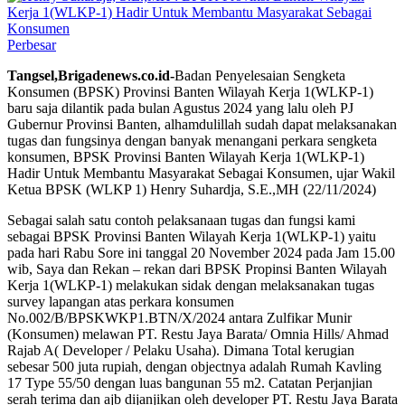
Perbesar
Tangsel,Brigadenews.co.id-
Badan Penyelesaian Sengketa
Konsumen (BPSK) Provinsi Banten Wilayah Kerja 1(WLKP-1)
baru saja dilantik pada bulan Agustus 2024 yang lalu oleh PJ
Gubernur Provinsi Banten, alhamdulillah sudah dapat melaksanakan
tugas dan fungsinya dengan banyak menangani perkara sengketa
konsumen, BPSK Provinsi Banten Wilayah Kerja 1(WLKP-1)
Hadir Untuk Membantu Masyarakat Sebagai Konsumen, ujar Wakil
Ketua BPSK (WLKP 1) Henry Suhardja, S.E.,MH (22/11/2024)
Sebagai salah satu contoh pelaksanaan tugas dan fungsi kami
sebagai BPSK Provinsi Banten Wilayah Kerja 1(WLKP-1) yaitu
pada hari Rabu Sore ini tanggal 20 November 2024 pada Jam 15.00
wib, Saya dan Rekan – rekan dari BPSK Propinsi Banten Wilayah
Kerja 1(WLKP-1) melakukan sidak dengan melaksanakan tugas
survey lapangan atas perkara konsumen
No.002/B/BPSKWKP1.BTN/X/2024 antara Zulfikar Munir
(Konsumen) melawan PT. Restu Jaya Barata/ Omnia Hills/ Ahmad
Rajab A( Developer / Pelaku Usaha). Dimana Total kerugian
sebesar 500 juta rupiah, dengan objectnya adalah Rumah Kavling
17 Type 55/50 dengan luas bangunan 55 m2. Catatan Perjanjian
serah terima dan ajb dijanjikan oleh developer PT. Restu Jaya Barata