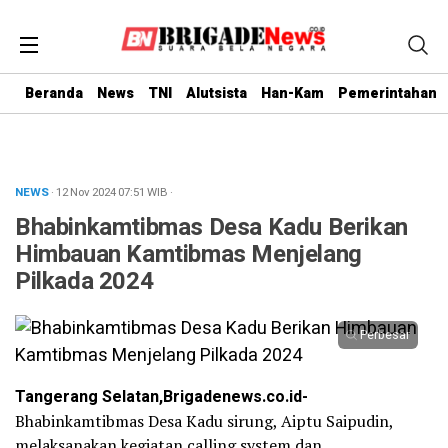
Beranda
News
TNI
Alutsista
Han-Kam
Pemerintahan
NEWS
· 12 Nov 2024
07:51
WIB
·
Bhabinkamtibmas Desa Kadu Berikan
Himbauan Kamtibmas Menjelang
Pilkada 2024
Perbesar
Tangerang Selatan,Brigadenews.co.id-
Bhabinkamtibmas Desa Kadu sirung, Aiptu Saipudin,
melaksanakan kegiatan calling system dan