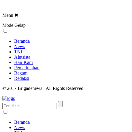
Menu
✖
Mode Gelap
Beranda
News
TNI
Alutsista
Han-Kam
Pemerintahan
Ragam
Redaksi
© 2017 Brigadenews - All Rights Reserved.
Beranda
News