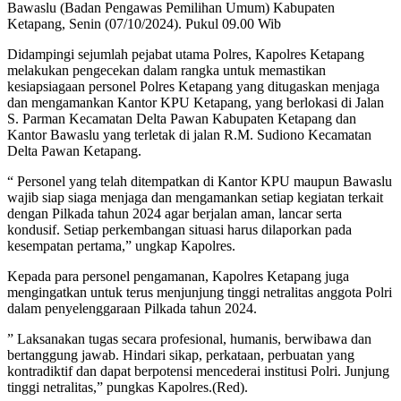
Bawaslu (Badan Pengawas Pemilihan Umum) Kabupaten
Ketapang, Senin (07/10/2024). Pukul 09.00 Wib
Didampingi sejumlah pejabat utama Polres, Kapolres Ketapang
melakukan pengecekan dalam rangka untuk memastikan
kesiapsiagaan personel Polres Ketapang yang ditugaskan menjaga
dan mengamankan Kantor KPU Ketapang, yang berlokasi di Jalan
S. Parman Kecamatan Delta Pawan Kabupaten Ketapang dan
Kantor Bawaslu yang terletak di jalan R.M. Sudiono Kecamatan
Delta Pawan Ketapang.
“ Personel yang telah ditempatkan di Kantor KPU maupun Bawaslu
wajib siap siaga menjaga dan mengamankan setiap kegiatan terkait
dengan Pilkada tahun 2024 agar berjalan aman, lancar serta
kondusif. Setiap perkembangan situasi harus dilaporkan pada
kesempatan pertama,” ungkap Kapolres.
Kepada para personel pengamanan, Kapolres Ketapang juga
mengingatkan untuk terus menjunjung tinggi netralitas anggota Polri
dalam penyelenggaraan Pilkada tahun 2024.
” Laksanakan tugas secara profesional, humanis, berwibawa dan
bertanggung jawab. Hindari sikap, perkataan, perbuatan yang
kontradiktif dan dapat berpotensi mencederai institusi Polri. Junjung
tinggi netralitas,” pungkas Kapolres.(Red).