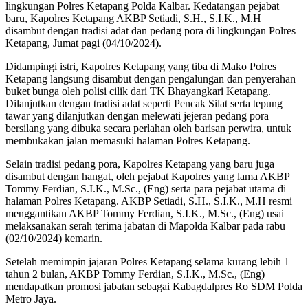
lingkungan Polres Ketapang Polda Kalbar. Kedatangan pejabat
baru, Kapolres Ketapang AKBP Setiadi, S.H., S.I.K., M.H
disambut dengan tradisi adat dan pedang pora di lingkungan Polres
Ketapang, Jumat pagi (04/10/2024).
Didampingi istri, Kapolres Ketapang yang tiba di Mako Polres
Ketapang langsung disambut dengan pengalungan dan penyerahan
buket bunga oleh polisi cilik dari TK Bhayangkari Ketapang.
Dilanjutkan dengan tradisi adat seperti Pencak Silat serta tepung
tawar yang dilanjutkan dengan melewati jejeran pedang pora
bersilang yang dibuka secara perlahan oleh barisan perwira, untuk
membukakan jalan memasuki halaman Polres Ketapang.
Selain tradisi pedang pora, Kapolres Ketapang yang baru juga
disambut dengan hangat, oleh pejabat Kapolres yang lama AKBP
Tommy Ferdian, S.I.K., M.Sc., (Eng) serta para pejabat utama di
halaman Polres Ketapang. AKBP Setiadi, S.H., S.I.K., M.H resmi
menggantikan AKBP Tommy Ferdian, S.I.K., M.Sc., (Eng) usai
melaksanakan serah terima jabatan di Mapolda Kalbar pada rabu
(02/10/2024) kemarin.
Setelah memimpin jajaran Polres Ketapang selama kurang lebih 1
tahun 2 bulan, AKBP Tommy Ferdian, S.I.K., M.Sc., (Eng)
mendapatkan promosi jabatan sebagai Kabagdalpres Ro SDM Polda
Metro Jaya.