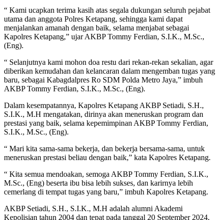
“ Kami ucapkan terima kasih atas segala dukungan seluruh pejabat
utama dan anggota Polres Ketapang, sehingga kami dapat
menjalankan amanah dengan baik, selama menjabat sebagai
Kapolres Ketapang,” ujar AKBP Tommy Ferdian, S.I.K., M.Sc.,
(Eng).
“ Selanjutnya kami mohon doa restu dari rekan-rekan sekalian, agar
diberikan kemudahan dan kelancaran dalam mengemban tugas yang
baru, sebagai Kabagdalpres Ro SDM Polda Metro Jaya,” imbuh
AKBP Tommy Ferdian, S.I.K., M.Sc., (Eng).
Dalam kesempatannya, Kapolres Ketapang AKBP Setiadi, S.H.,
S.I.K., M.H mengatakan, dirinya akan meneruskan program dan
prestasi yang baik, selama kepemimpinan AKBP Tommy Ferdian,
S.I.K., M.Sc., (Eng).
“ Mari kita sama-sama bekerja, dan bekerja bersama-sama, untuk
meneruskan prestasi beliau dengan baik,” kata Kapolres Ketapang.
“ Kita semua mendoakan, semoga AKBP Tommy Ferdian, S.I.K.,
M.Sc., (Eng) beserta ibu bisa lebih sukses, dan karirnya lebih
cemerlang di tempat tugas yang baru,” imbuh Kapolres Ketapang.
AKBP Setiadi, S.H., S.I.K., M.H adalah alumni Akademi
Kepolisian tahun 2004 dan tepat pada tanggal 20 September 2024,