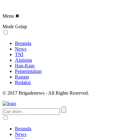
Menu
✖
Mode Gelap
Beranda
News
TNI
Alutsista
Han-Kam
Pemerintahan
Ragam
Redaksi
© 2017 Brigadenews - All Rights Reserved.
Beranda
News