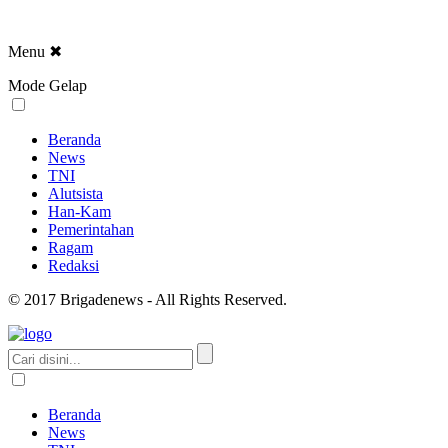
Menu
✖
Mode Gelap
Beranda
News
TNI
Alutsista
Han-Kam
Pemerintahan
Ragam
Redaksi
© 2017 Brigadenews - All Rights Reserved.
Beranda
News