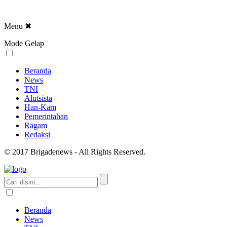
Menu
✖
Mode Gelap
Beranda
News
TNI
Alutsista
Han-Kam
Pemerintahan
Ragam
Redaksi
© 2017 Brigadenews - All Rights Reserved.
Beranda
News