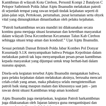
Kamtibmas di wilayah Kota Cirebon, Personil Kompi 2 Batalyon C
Pelopor Satbrimob Polda Jabar Aiptu Ihsanudin melakukan patroli
di sejumlah tempat yang rawan terjadi tindak kejahatan seperti di
jalan-jalan sepi, Pertokoan, perumahan, pusat keramaian serta obyek
vital yang dimungkinkan dimanfaatkan oleh pelaku kejahatan.
“Patroli harkamtibmas secara mandiri ini dilaksanakan secara
kontinu guna menjaga situasi keamanan dan ketertiban masyarakat
dalam wilayah Desa Kecomberan Kecamatan Talun Kab Cirebon
sehingga situasi tetap aman dan kondusif.” Ujar Aiptu Ihsanudin.
Sesuai perintah Dansat Brimob Polda Jabar Kombes Pol Donyar
Kusumadji S.I.K menyampaikan bahwa Petugas Kepolisian dalam
melakukan patroli tak lupa menyampaikan pesan-pesan kamtibmas
kepada masyarakat yang dijumpai untuk tetap berhati-hati dalam
suasana apapun.
Disela-sela kegiatan tersebut Aiptu Ihsanudin mengatakan bahwa,
para pelaku kejahatan dalam melakukan aksinya, berusaha mencari
celah-celah yang aman, maka pihaknya selalu mengintensifkan
patroli baik siang maupun malam dan khususnya saat jam – jam
rawan demi situasi Kamtibmas tetap aman kondusif
Aiptu Ihsanudin juga menjelaskan, kegiatan Patroli harkamtibmas
juga dilaksanakan oleh Jajaran lainnya guna mengantisipasi dan