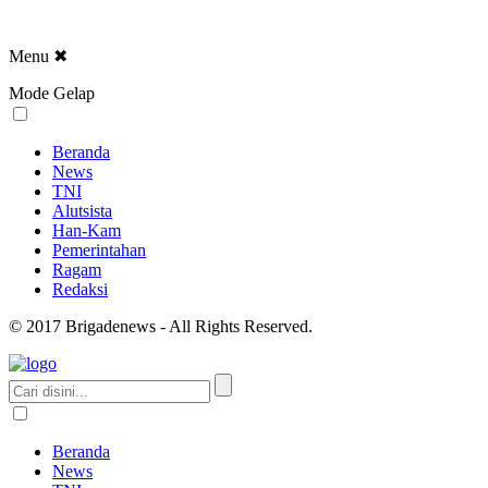
Menu
✖
Mode Gelap
Beranda
News
TNI
Alutsista
Han-Kam
Pemerintahan
Ragam
Redaksi
© 2017 Brigadenews - All Rights Reserved.
Beranda
News