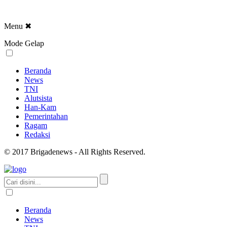
Menu
✖
Mode Gelap
Beranda
News
TNI
Alutsista
Han-Kam
Pemerintahan
Ragam
Redaksi
© 2017 Brigadenews - All Rights Reserved.
Beranda
News