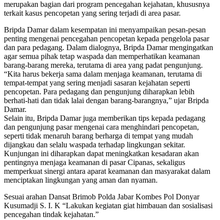
merupakan bagian dari program pencegahan kejahatan, khususnya
terkait kasus pencopetan yang sering terjadi di area pasar.
Bripda Damar dalam kesempatan ini menyampaikan pesan-pesan
penting mengenai pencegahan pencopetan kepada pengelola pasar
dan para pedagang. Dalam dialognya, Bripda Damar mengingatkan
agar semua pihak tetap waspada dan memperhatikan keamanan
barang-barang mereka, terutama di area yang padat pengunjung.
“Kita harus bekerja sama dalam menjaga keamanan, terutama di
tempat-tempat yang sering menjadi sasaran kejahatan seperti
pencopetan. Para pedagang dan pengunjung diharapkan lebih
berhati-hati dan tidak lalai dengan barang-barangnya,” ujar Bripda
Damar.
Selain itu, Bripda Damar juga memberikan tips kepada pedagang
dan pengunjung pasar mengenai cara menghindari pencopetan,
seperti tidak menaruh barang berharga di tempat yang mudah
dijangkau dan selalu waspada terhadap lingkungan sekitar.
Kunjungan ini diharapkan dapat meningkatkan kesadaran akan
pentingnya menjaga keamanan di pasar Cipanas, sekaligus
memperkuat sinergi antara aparat keamanan dan masyarakat dalam
menciptakan lingkungan yang aman dan nyaman.
Sesuai arahan Dansat Brimob Polda Jabar Kombes Pol Donyar
Kusumadji S. I. K “Lakukan kegiatan giat himbauan dan sosialisasi
pencegahan tindak kejahatan.”