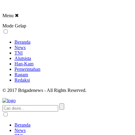
Menu
✖
Mode Gelap
Beranda
News
TNI
Alutsista
Han-Kam
Pemerintahan
Ragam
Redaksi
© 2017 Brigadenews - All Rights Reserved.
Beranda
News