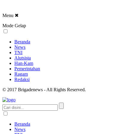
Menu
✖
Mode Gelap
Beranda
News
TNI
Alutsista
Han-Kam
Pemerintahan
Ragam
Redaksi
© 2017 Brigadenews - All Rights Reserved.
Beranda
News