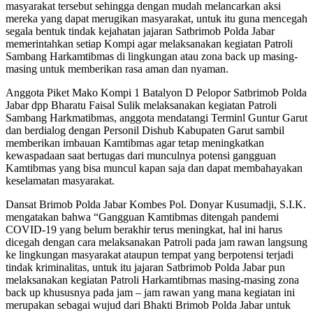
masyarakat tersebut sehingga dengan mudah melancarkan aksi
mereka yang dapat merugikan masyarakat, untuk itu guna mencegah
segala bentuk tindak kejahatan jajaran Satbrimob Polda Jabar
memerintahkan setiap Kompi agar melaksanakan kegiatan Patroli
Sambang Harkamtibmas di lingkungan atau zona back up masing-
masing untuk memberikan rasa aman dan nyaman.
Anggota Piket Mako Kompi 1 Batalyon D Pelopor Satbrimob Polda
Jabar dpp Bharatu Faisal Sulik melaksanakan kegiatan Patroli
Sambang Harkmatibmas, anggota mendatangi Terminl Guntur Garut
dan berdialog dengan Personil Dishub Kabupaten Garut sambil
memberikan imbauan Kamtibmas agar tetap meningkatkan
kewaspadaan saat bertugas dari munculnya potensi gangguan
Kamtibmas yang bisa muncul kapan saja dan dapat membahayakan
keselamatan masyarakat.
Dansat Brimob Polda Jabar Kombes Pol. Donyar Kusumadji, S.I.K.
mengatakan bahwa “Gangguan Kamtibmas ditengah pandemi
COVID-19 yang belum berakhir terus meningkat, hal ini harus
dicegah dengan cara melaksanakan Patroli pada jam rawan langsung
ke lingkungan masyarakat ataupun tempat yang berpotensi terjadi
tindak kriminalitas, untuk itu jajaran Satbrimob Polda Jabar pun
melaksanakan kegiatan Patroli Harkamtibmas masing-masing zona
back up khususnya pada jam – jam rawan yang mana kegiatan ini
merupakan sebagai wujud dari Bhakti Brimob Polda Jabar untuk