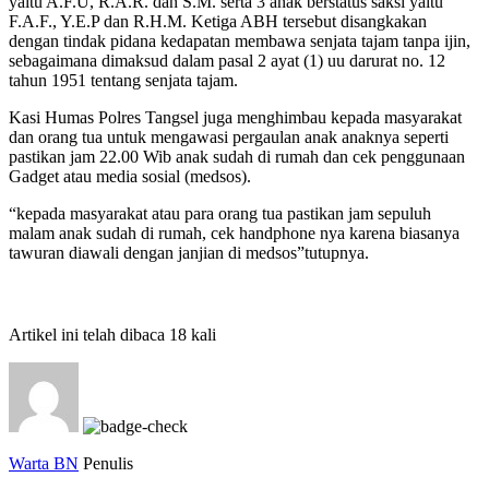
yaitu A.F.U, R.A.R. dan S.M. serta 3 anak berstatus saksi yaitu
F.A.F., Y.E.P dan R.H.M. Ketiga ABH tersebut disangkakan
dengan tindak pidana kedapatan membawa senjata tajam ‎tanpa ijin,
sebagaimana dimaksud dalam pasal 2 ayat (1) uu darurat no. 12
tahun 1951 tentang ‎senjata tajam.
Kasi Humas Polres Tangsel juga menghimbau kepada masyarakat
dan orang tua untuk mengawasi pergaulan anak anaknya seperti
pastikan jam 22.00 Wib anak sudah di rumah dan cek penggunaan
Gadget atau media sosial (medsos).
“kepada masyarakat atau para orang tua pastikan jam sepuluh
malam anak sudah di rumah, cek handphone nya karena biasanya
tawuran diawali dengan janjian di medsos”tutupnya.
Artikel ini telah dibaca 18 kali
Warta BN
Penulis