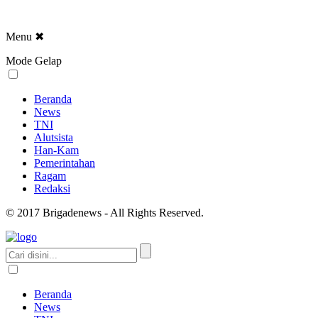
Menu
✖
Mode Gelap
Beranda
News
TNI
Alutsista
Han-Kam
Pemerintahan
Ragam
Redaksi
© 2017 Brigadenews - All Rights Reserved.
Beranda
News