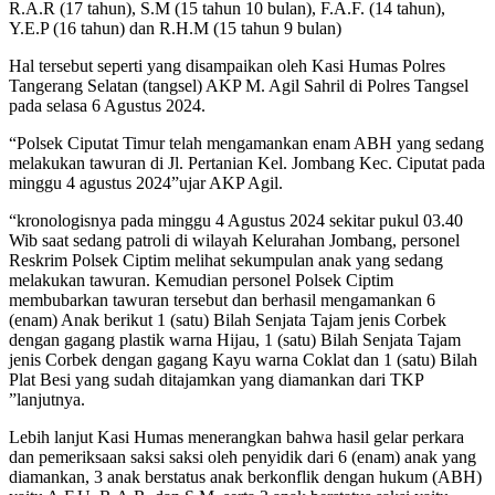
R.A.R (17 tahun), S.M (15 tahun 10 bulan), F.A.F. (14 tahun),
Y.E.P (16 tahun) dan R.H.M (15 tahun 9 bulan)
Hal tersebut seperti yang disampaikan oleh Kasi Humas Polres
Tangerang Selatan (tangsel) AKP M. Agil Sahril di Polres Tangsel
pada selasa 6 Agustus 2024.
“Polsek Ciputat Timur telah mengamankan enam ABH yang sedang
melakukan tawuran di Jl. Pertanian Kel. Jombang Kec. Ciputat pada
minggu 4 agustus 2024”ujar AKP Agil.
“kronologisnya pada minggu 4 Agustus 2024 sekitar pukul 03.40
Wib saat sedang patroli di wilayah Kelurahan Jombang, personel
Reskrim Polsek Ciptim melihat sekumpulan anak yang sedang
melakukan tawuran. Kemudian personel Polsek Ciptim
membubarkan tawuran tersebut dan berhasil mengamankan 6
(enam) Anak berikut 1 (satu) Bilah Senjata ‎Tajam jenis Corbek
dengan gagang plastik warna Hijau, 1 (satu) Bilah Senjata Tajam
jenis Corbek dengan gagang Kayu ‎warna Coklat dan 1 (satu) Bilah
Plat Besi yang sudah ditajamkan yang diamankan dari TKP
”lanjutnya.
Lebih lanjut Kasi Humas menerangkan bahwa hasil gelar perkara
dan pemeriksaan saksi saksi oleh penyidik dari 6 (enam) anak yang
diamankan, 3 anak berstatus anak berkonflik dengan hukum (ABH)