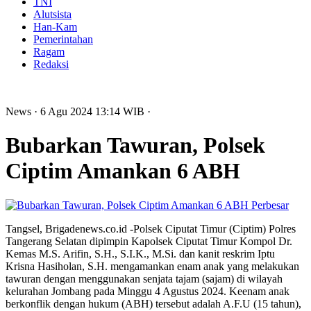
TNI
Alutsista
Han-Kam
Pemerintahan
Ragam
Redaksi
News
· 6 Agu 2024
13:14
WIB
·
Bubarkan Tawuran, Polsek
Ciptim Amankan 6 ABH
Perbesar
Tangsel, Brigadenews.co.id -Polsek Ciputat Timur (Ciptim) Polres
Tangerang Selatan dipimpin Kapolsek Ciputat Timur ‎Kompol Dr.
Kemas M.S. Arifin, S.H., S.I.K., M.Si. dan kanit reskrim Iptu
Krisna Hasiholan, S.H. mengamankan enam anak yang melakukan
tawuran dengan menggunakan senjata tajam (sajam) di wilayah
kelurahan Jombang pada Minggu 4 Agustus 2024. Keenam anak
berkonflik dengan hukum (ABH) tersebut adalah A.F.U (15 tahun),