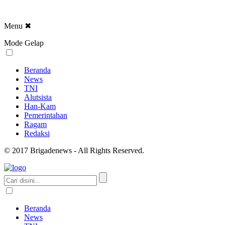
Menu
✖
Mode Gelap
Beranda
News
TNI
Alutsista
Han-Kam
Pemerintahan
Ragam
Redaksi
© 2017 Brigadenews - All Rights Reserved.
Beranda
News