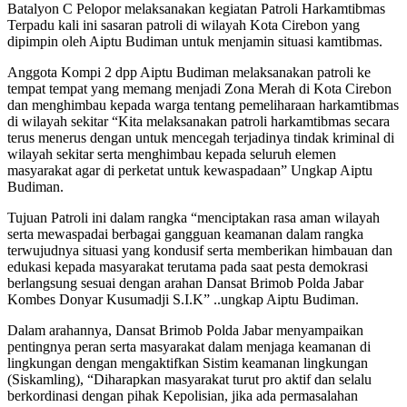
Batalyon C Pelopor melaksanakan kegiatan Patroli Harkamtibmas
Terpadu kali ini sasaran patroli di wilayah Kota Cirebon yang
dipimpin oleh Aiptu Budiman untuk menjamin situasi kamtibmas.
Anggota Kompi 2 dpp Aiptu Budiman melaksanakan patroli ke
tempat tempat yang memang menjadi Zona Merah di Kota Cirebon
dan menghimbau kepada warga tentang pemeliharaan harkamtibmas
di wilayah sekitar “Kita melaksanakan patroli harkamtibmas secara
terus menerus dengan untuk mencegah terjadinya tindak kriminal di
wilayah sekitar serta menghimbau kepada seluruh elemen
masyarakat agar di perketat untuk kewaspadaan” Ungkap Aiptu
Budiman.
Tujuan Patroli ini dalam rangka “menciptakan rasa aman wilayah
serta mewaspadai berbagai gangguan keamanan dalam rangka
terwujudnya situasi yang kondusif serta memberikan himbauan dan
edukasi kepada masyarakat terutama pada saat pesta demokrasi
berlangsung sesuai dengan arahan Dansat Brimob Polda Jabar
Kombes Donyar Kusumadji S.I.K” ..ungkap Aiptu Budiman.
Dalam arahannya, Dansat Brimob Polda Jabar menyampaikan
pentingnya peran serta masyarakat dalam menjaga keamanan di
lingkungan dengan mengaktifkan Sistim keamanan lingkungan
(Siskamling), “Diharapkan masyarakat turut pro aktif dan selalu
berkordinasi dengan pihak Kepolisian, jika ada permasalahan