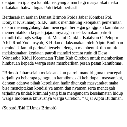
dengan terciptanya kamtibmas yang aman bagi masyarakat maka
dikatakan bahwa tugas Polri telah berhasil.
Berdasarkan arahan Dansat Brimob Polda Jabar Kombes Pol.
Donyar Kusumadji S.I.K. untuk mendukung kebijakan pemerintah
dalam menanggulangi dan mencegah berbagai gangguan kamtibmas
memerintahkan kepada jajarannya agar melaksanakan patroli
mandiri dialogis setiap hari. Melalui Danki 2 Batalyon C Pelopor
AKP Roni Yudiansyah, S.H dan di laksanakan oleh Aiptu Budiman
menindak lanjuti perintah tersebut dengan membentuk tim untuk
melaksanakan kegiatan patroli mandiri secara rutin di Desa
Wanasaba Kidul Kecamatan Talun Kab Cirebon untuk memberikan
himbauan kepada warga serta memberikan pesan pesan kamtibmas.
“Brimob Jabar selalu melaksanakan patroli mandiri guna mencegah
terjadinya beberapa gangguan kamtibmas di kehidupan masyarakat,
dengan adanya pihak kepolisian hadir ditengah masyarakat maka
bisa menciptakan kondisi ya aman dan nyaman serta mencegah
terjadinya tindak kriminal yang bisa mengancam keselamatan hidup
warga Indonesia khususnya warga Cirebon. ” Ujar Aiptu Budiman.
(Supardi/Bid HUmas Brimob)