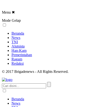
Menu
✖
Mode Gelap
Beranda
News
TNI
Alutsista
Han-Kam
Pemerintahan
Ragam
Redaksi
© 2017 Brigadenews - All Rights Reserved.
Beranda
News