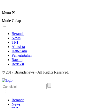
Menu
✖
Mode Gelap
Beranda
News
TNI
Alutsista
Han-Kam
Pemerintahan
Ragam
Redaksi
© 2017 Brigadenews - All Rights Reserved.
Beranda
News