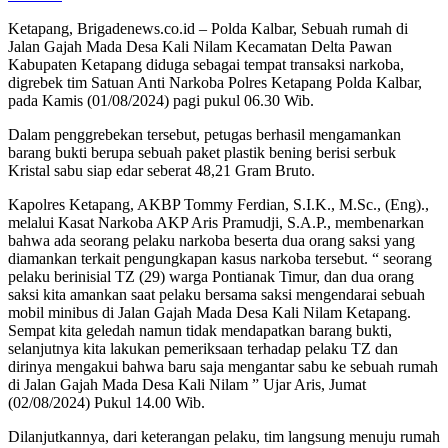
Ketapang, Brigadenews.co.id – Polda Kalbar, Sebuah rumah di
Jalan Gajah Mada Desa Kali Nilam Kecamatan Delta Pawan
Kabupaten Ketapang diduga sebagai tempat transaksi narkoba,
digrebek tim Satuan Anti Narkoba Polres Ketapang Polda Kalbar,
pada Kamis (01/08/2024) pagi pukul 06.30 Wib.
Dalam penggrebekan tersebut, petugas berhasil mengamankan
barang bukti berupa sebuah paket plastik bening berisi serbuk
Kristal sabu siap edar seberat 48,21 Gram Bruto.
Kapolres Ketapang, AKBP Tommy Ferdian, S.I.K., M.Sc., (Eng).,
melalui Kasat Narkoba AKP Aris Pramudji, S.A.P., membenarkan
bahwa ada seorang pelaku narkoba beserta dua orang saksi yang
diamankan terkait pengungkapan kasus narkoba tersebut. “ seorang
pelaku berinisial TZ (29) warga Pontianak Timur, dan dua orang
saksi kita amankan saat pelaku bersama saksi mengendarai sebuah
mobil minibus di Jalan Gajah Mada Desa Kali Nilam Ketapang.
Sempat kita geledah namun tidak mendapatkan barang bukti,
selanjutnya kita lakukan pemeriksaan terhadap pelaku TZ dan
dirinya mengakui bahwa baru saja mengantar sabu ke sebuah rumah
di Jalan Gajah Mada Desa Kali Nilam ” Ujar Aris, Jumat
(02/08/2024) Pukul 14.00 Wib.
Dilanjutkannya, dari keterangan pelaku, tim langsung menuju rumah