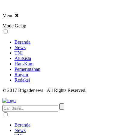
Menu
✖
Mode Gelap
Beranda
News
TNI
Alutsista
Han-Kam
Pemerintahan
Ragam
Redaksi
© 2017 Brigadenews - All Rights Reserved.
Beranda
News