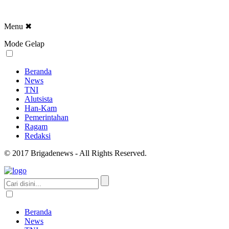
Menu
✖
Mode Gelap
Beranda
News
TNI
Alutsista
Han-Kam
Pemerintahan
Ragam
Redaksi
© 2017 Brigadenews - All Rights Reserved.
Beranda
News