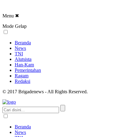
Menu
✖
Mode Gelap
Beranda
News
TNI
Alutsista
Han-Kam
Pemerintahan
Ragam
Redaksi
© 2017 Brigadenews - All Rights Reserved.
Beranda
News