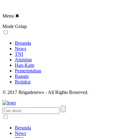
Menu
✖
Mode Gelap
Beranda
News
TNI
Alutsista
Han-Kam
Pemerintahan
Ragam
Redaksi
© 2017 Brigadenews - All Rights Reserved.
Beranda
News