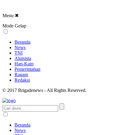
Menu
✖
Mode Gelap
Beranda
News
TNI
Alutsista
Han-Kam
Pemerintahan
Ragam
Redaksi
© 2017 Brigadenews - All Rights Reserved.
Beranda
News