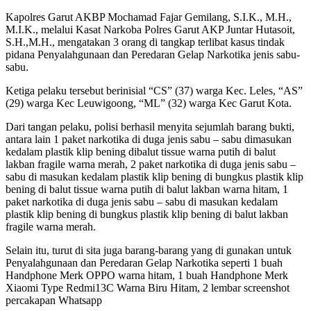
Kapolres Garut AKBP Mochamad Fajar Gemilang, S.I.K., M.H.,
M.I.K., melalui Kasat Narkoba Polres Garut AKP Juntar Hutasoit,
S.H.,M.H., mengatakan 3 orang di tangkap terlibat kasus tindak
pidana Penyalahgunaan dan Peredaran Gelap Narkotika jenis sabu-
sabu.
Ketiga pelaku tersebut berinisial “CS” (37) warga Kec. Leles, “AS”
(29) warga Kec Leuwigoong, “ML” (32) warga Kec Garut Kota.
Dari tangan pelaku, polisi berhasil menyita sejumlah barang bukti,
antara lain 1 paket narkotika di duga jenis sabu – sabu dimasukan
kedalam plastik klip bening dibalut tissue warna putih di balut
lakban fragile warna merah, 2 paket narkotika di duga jenis sabu –
sabu di masukan kedalam plastik klip bening di bungkus plastik klip
bening di balut tissue warna putih di balut lakban warna hitam, 1
paket narkotika di duga jenis sabu – sabu di masukan kedalam
plastik klip bening di bungkus plastik klip bening di balut lakban
fragile warna merah.
Selain itu, turut di sita juga barang-barang yang di gunakan untuk
Penyalahgunaan dan Peredaran Gelap Narkotika seperti 1 buah
Handphone Merk OPPO warna hitam, 1 buah Handphone Merk
Xiaomi Type Redmi13C Warna Biru Hitam, 2 lembar screenshot
percakapan Whatsapp