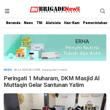
Beranda
News
TNI
Alutsista
Han-Kam
Pemerintahan
NEWS
· 28 Jul 2024
08:12
WIB
·
kurang dari 1 menit
Peringati 1 Muharam, DKM Masjid Al
Muttaqin Gelar Santunan Yatim