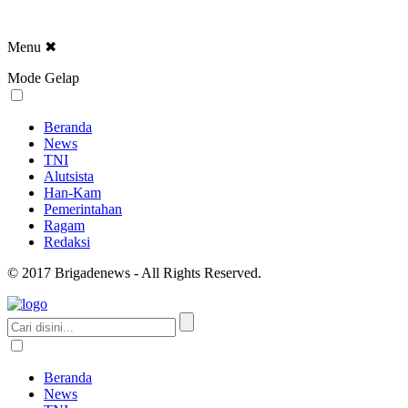
Menu
✖
Mode Gelap
Beranda
News
TNI
Alutsista
Han-Kam
Pemerintahan
Ragam
Redaksi
© 2017 Brigadenews - All Rights Reserved.
Beranda
News