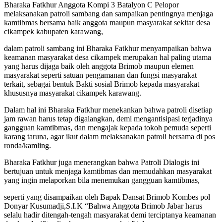
Bharaka Fatkhur Anggota Kompi 3 Batalyon C Pelopor
melaksanakan patroli sambang dan sampaikan pentingnya menjaga
kamtibmas bersama baik anggota maupun masyarakat sekitar desa
cikampek kabupaten karawang,
dalam patroli sambang ini Bharaka Fatkhur menyampaikan bahwa
keamanan masyarakat desa cikampek merupakan hal paling utama
yang harus dijaga baik oleh anggota Brimob maupun elemen
masyarakat seperti satuan pengamanan dan fungsi masyarakat
terkait, sebagai bentuk Bakti sosial Brimob kepada masyarakat
khususnya masyarakat cikampek karawang.
Dalam hal ini Bharaka Fatkhur menekankan bahwa patroli disetiap
jam rawan harus tetap digalangkan, demi mengantisipasi terjadinya
gangguan kamtibmas, dan mengajak kepada tokoh pemuda seperti
karang taruna, agar ikut dalam melaksanakan patroli bersama di pos
ronda/kamling.
Bharaka Fatkhur juga menerangkan bahwa Patroli Dialogis ini
bertujuan untuk menjaga kamtibmas dan memudahkan masyarakat
yang ingin melaporkan bila menemukan gangguan kamtibmas,
seperti yang disampaikan oleh Bapak Dansat Brimob Kombes pol
Donyar Kusumadji,S.I.K “Bahwa Anggota Brimob Jabar harus
selalu hadir ditengah-tengah masyarakat demi terciptanya keamanan