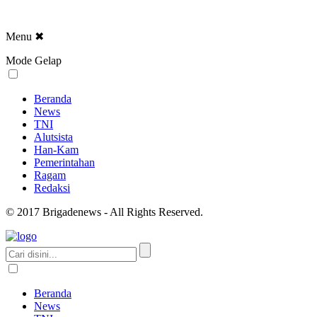
Menu
✖
Mode Gelap
Beranda
News
TNI
Alutsista
Han-Kam
Pemerintahan
Ragam
Redaksi
© 2017 Brigadenews - All Rights Reserved.
Beranda
News