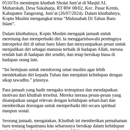
0510/Trs memimpin khutbah Sholat Jum’at di Masjid AL
Mubarokah, Desa Sukaharja, RT/RW 08/02, Kec. Pasar Kemis,
Kabupaten Tangerang, Jum’at (26/07/2024). Dalam khutbahnya,
Koptu Muslim mengangkat tema “Muhasabah Di Tahun Baru
Islam”.
Dalam khutbahnya, Koptu Muslim mengajak jamaah untuk
merenung dan memperbaiki diri. Ia menggarisbawahi pentingnya
introspeksi diri di tahun baru Islam dan menyampaikan pesan untuk
menjadikan diri sebagai manusia terbaik di hadapan Allah, merasa
rendah hati di hadapan diri sendiri, dan tetap bersikap biasa di
hadapan orang lain.
“Ini bertujuan untuk mendorong umat muslim agar lebih
mendekatkan diri kepada Tuhan dan menjalani kehidupan dengan
sikap tawadhu.” jelasnya.
Para jamaah yang hadir mengaku terinspirasi dan mendapatkan
motivasi dari khutbah tersebut. Mereka merasa pesan-pesan yang
disampaikan sangat relevan dengan kehidupan sehari-hari dan
memberikan dorongan untuk memperbaiki diri secara spiritual
maupun sosial.
Seorang jamaah, mengatakan, Khutbah ini memberikan pemahaman
baru tentang bagaimana kita seharusnya bersikap dalam kehidupan