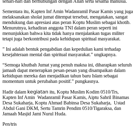
sehari-hari dan berhubungan dengan Allah serta sesama manusia.
Sementara itu, Kapten Inf Amin Wadanramil Pasar Kamis yang juga
melaksanakan sholat jumat ditempat tersebut, mengatakan, sangat
mendukung dan apresiasi atas peran Koptu Muslim sebagai khotib.
Menurutnya, kehadiran anggota TNI dalam peran seperti ini
menunjukkan bahwa kita tidak hanya menjalankan tugas militer
tetapi juga berkontribusi pada kehidupan spiritual masyarakat.
” Ini adalah bentuk pengabdian dan kepedulian kami terhadap
kesejahteraan mental dan spiritual masyarakat.” ungkapnya.
“Semoga khutbah Jumat yang penuh makna ini, diharapkan seluruh
jamaah dapat menerapkan pesan-pesan yang disampaikan dalam
kehidupan mereka dan menjadikan tahun baru Islam sebagai
momentum untuk perubahan positif.” pungkasnya.
Hadir dalam 𝗄𝖾𝗀𝗂𝖺𝗍𝖺𝗇 itu, Koptu Muslim Kodim 0510/Trs,
Kapten Inf Amin Wadanramil Pasar Kamis, Aiptu Sahril Binamas
Desa Sukaharja, Koptu Ahmad Babinsa Desa Sukaharja, Ustad
Abdul Gani DKM, Sertu Tamrin Pendim 0510/Tigaraksa, dan
Jamaah Masjid Jami Nurul Huda.
Pen/tris