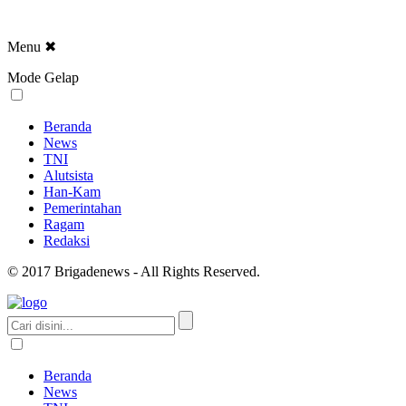
Menu
✖
Mode Gelap
Beranda
News
TNI
Alutsista
Han-Kam
Pemerintahan
Ragam
Redaksi
© 2017 Brigadenews - All Rights Reserved.
Beranda
News